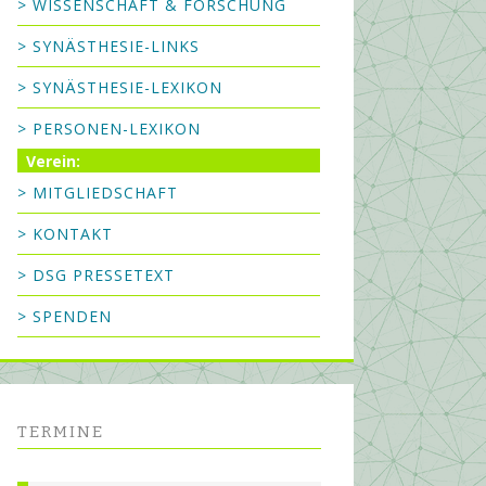
> WISSENSCHAFT & FORSCHUNG
> SYNÄSTHESIE-LINKS
> SYNÄSTHESIE-LEXIKON
> PERSONEN-LEXIKON
Verein:
> MITGLIEDSCHAFT
> KONTAKT
> DSG PRESSETEXT
> SPENDEN
TERMINE