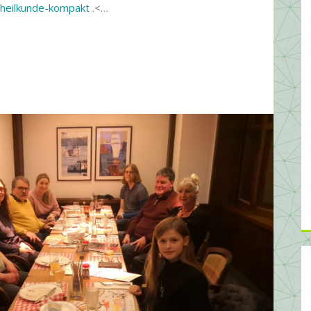
rheilkunde-kompakt
.<…