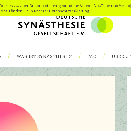
Cookies zu. Über Drittanbieter eingebundene Videos (YouTube und Vimeo)
s dazu finden Sie in unserer Datenschutzerklärung.
S
WAS IST SYNÄSTHESIE?
FAQ
ÜBER U