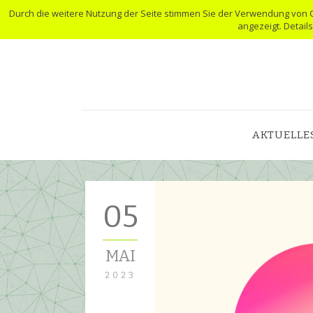
Durch die weitere Nutzung der Seite stimmen Sie der Verwendung von 
angezeigt. Detail
AKTUELLE
05
MAI
2023