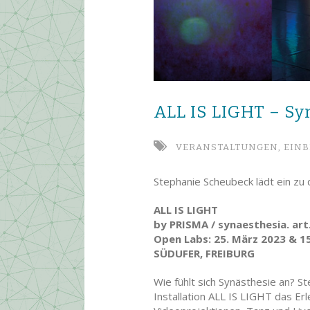
ALL IS LIGHT – Sy
VERANSTALTUNGEN,
EINB
Stephanie Scheubeck lädt ein zu
ALL IS LIGHT
by PRISMA / synaesthesia. art
Open Labs: 25. März 2023 & 15.
SÜDUFER, FREIBURG
Wie fühlt sich Synästhesie an? S
Installation ALL IS LIGHT das Er