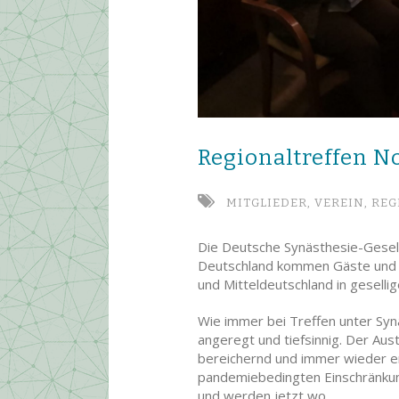
Regionaltreffen N
MITGLIEDER,
VEREIN,
REG
Die Deutsche Synästhesie-Gesells
Deutschland kommen Gäste und M
und Mitteldeutschland in gesell
Wie immer bei Treffen unter Sy
angeregt und tiefsinnig. Der Aus
bereichernd und immer wieder e
pandemiebedingten Einschränkung
und werden jetzt wo…