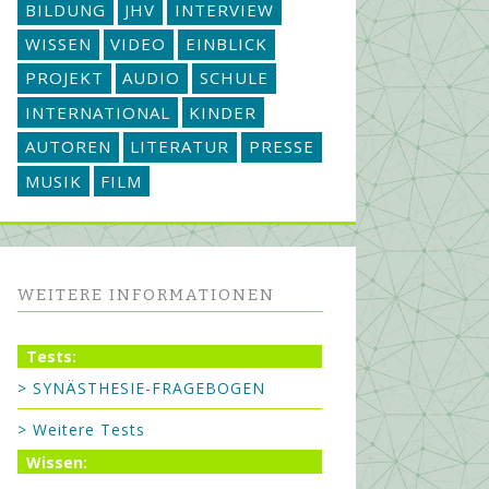
BILDUNG
JHV
INTERVIEW
WISSEN
VIDEO
EINBLICK
PROJEKT
AUDIO
SCHULE
INTERNATIONAL
KINDER
AUTOREN
LITERATUR
PRESSE
MUSIK
FILM
WEITERE INFORMATIONEN
Tests:
> SYNÄSTHESIE-FRAGEBOGEN
> Weitere Tests
Wissen: