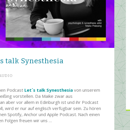
’s talk Synesthesia
AUDIO
uen Podcast
Let´s talk Synesthesia
von unserem
eißing vorstellen. Da Maike zwar aus
aber vor allem in Edinburgh ist und ihr Podcast
ll, wird er nur auf englisch verfügbar sein. Zu hören
men Spotify, Anchor und Apple Podcast. Nach einen
ten Folgen freuen wir uns …