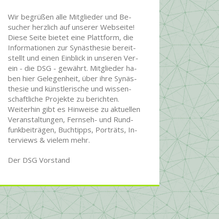
Wir begrüßen alle Mit­glie­der und Be­
sucher herz­lich auf unserer Web­seite!
Diese Seite bietet eine Platt­form, die
Infor­ma­tionen zur Syn­äs­the­sie be­reit­
stellt und einen Ein­blick in unseren Ver­
ein - die DSG - ge­währt. Mit­glie­der ha­
ben hier Ge­le­gen­heit, über ihre Syn­äs­
the­sie und künst­le­rische und wissen­
schaft­liche Pro­jekte zu be­rich­ten.
Wei­ter­hin gibt es Hin­wei­se zu ak­tu­ellen
Ver­an­stal­tun­gen, Fern­seh- und Rund­
funk­bei­trägen, Buch­tipps, Por­träts, In­
ter­views & vielem mehr.
Der DSG Vorstand