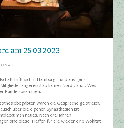
ord am 25.03.2023
IONAL
chaft trifft sich in Hamburg – und aus ganz
itglieder angereist! So kamen Nord-, Süd-, West-
iger Runde zusammen.
nästhesiebegabten waren die Gespräche geistreich,
tausch über die eigenen Synästhesien ist
ntdeckt man neues. Nach drei Jahren
en sind diese Treffen für alle wieder eine Wohltat