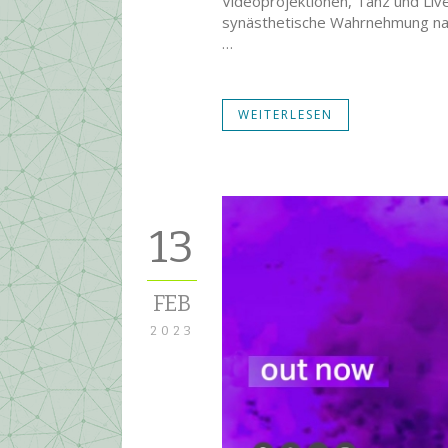
Videoprojektionen, Tanz und Liv
synästhetische Wahrnehmung n
…
WEITERLESEN
13
FEB
2023