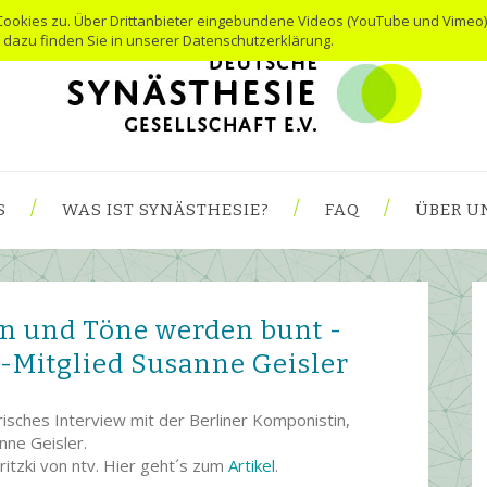
Cookies zu. Über Drittanbieter eingebundene Videos (YouTube und Vimeo)
s dazu finden Sie in unserer Datenschutzerklärung.
S
WAS IST SYNÄSTHESIE?
FAQ
ÜBER U
n und Töne werden bunt -
-Mitglied Susanne Geisler
risches Interview mit der Berliner Komponistin,
nne Geisler.
itzki von ntv. Hier geht´s zum
Artikel
.