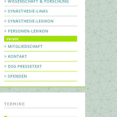
> WISSENSCHAFT & FORSCHUNG
> SYNÄSTHESIE-LINKS
> SYNÄSTHESIE-LEXIKON
> PERSONEN-LEXIKON
Verein:
> MITGLIEDSCHAFT
> KONTAKT
> DSG PRESSETEXT
> SPENDEN
TERMINE