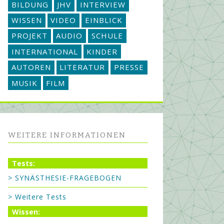
BILDUNG
JHV
INTERVIEW
WISSEN
VIDEO
EINBLICK
PROJEKT
AUDIO
SCHULE
INTERNATIONAL
KINDER
AUTOREN
LITERATUR
PRESSE
MUSIK
FILM
WEITERE INFORMATIONEN
Tests:
> SYNÄSTHESIE-FRAGEBOGEN
> Weitere Tests
Wissen: