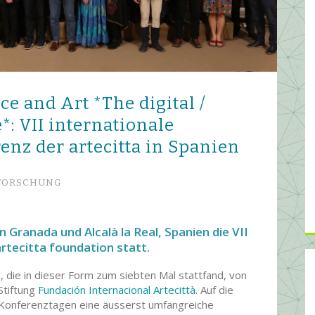
ce and Art *The digital /
*: VII internationale
enz der artecitta in Spanien
FORSCHUNG
 Granada und Alcalà la Real, Spanien die VII
rtecitta foundation statt.
 die in dieser Form zum siebten Mal stattfand, von
Stiftung
Fundación Internacional Artecittà
. Auf die
 Konferenztagen eine äusserst umfangreiche