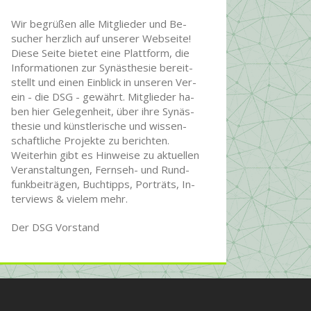
Wir begrüßen alle Mit­glie­der und Be­
sucher herz­lich auf unserer Web­seite!
Diese Seite bietet eine Platt­form, die
Infor­ma­tionen zur Syn­äs­the­sie be­reit­
stellt und einen Ein­blick in unseren Ver­
ein - die DSG - ge­währt. Mit­glie­der ha­
ben hier Ge­le­gen­heit, über ihre Syn­äs­
the­sie und künst­le­rische und wissen­
schaft­liche Pro­jekte zu be­rich­ten.
Wei­ter­hin gibt es Hin­wei­se zu ak­tu­ellen
Ver­an­stal­tun­gen, Fern­seh- und Rund­
funk­bei­trägen, Buch­tipps, Por­träts, In­
ter­views & vielem mehr.
Der DSG Vorstand