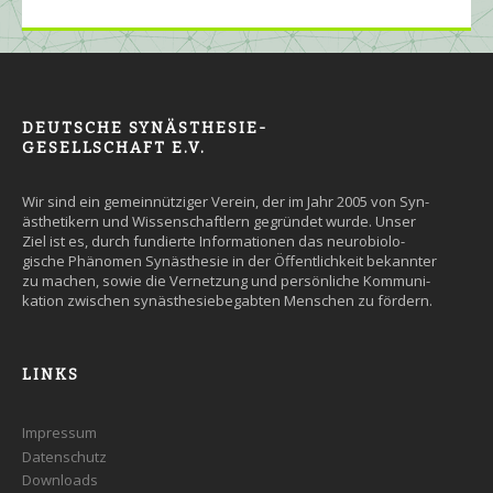
DEUTSCHE SYNÄSTHESIE-
GESELLSCHAFT E.V.
Wir sind ein gemein­nütziger Ver­ein, der im Jahr 2005 von Syn­
äs­the­tikern und Wissen­schaft­lern ge­grün­det wurde. Un­ser
Ziel ist es, durch fun­dier­te Infor­ma­tio­nen das neuro­bio­lo­
gische Phäno­men Syn­äs­the­sie in der Öffent­lich­keit be­kann­ter
zu machen, so­wie die Ver­net­zung und persön­liche Kommuni­
kation zwi­schen syn­äs­the­sie­be­gab­ten Men­schen zu fördern.
LINKS
Impressum
Datenschutz
Downloads