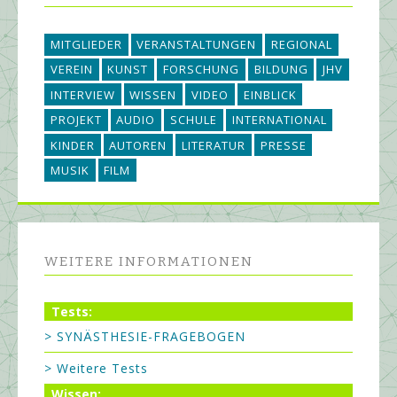
MITGLIEDER
VERANSTALTUNGEN
REGIONAL
VEREIN
KUNST
FORSCHUNG
BILDUNG
JHV
INTERVIEW
WISSEN
VIDEO
EINBLICK
PROJEKT
AUDIO
SCHULE
INTERNATIONAL
KINDER
AUTOREN
LITERATUR
PRESSE
MUSIK
FILM
WEITERE INFORMATIONEN
Tests:
> SYNÄSTHESIE-FRAGEBOGEN
> Weitere Tests
Wissen: