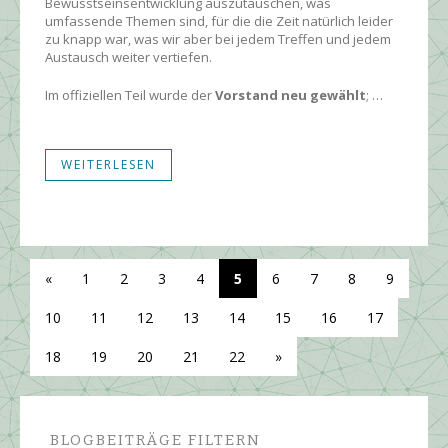
Bewusstseinsentwicklung auszutauschen, was
umfassende Themen sind, für die die Zeit natürlich leider
zu knapp war, was wir aber bei jedem Treffen und jedem
Austausch weiter vertiefen.
Im offiziellen Teil wurde der
Vorstand neu gewählt
; …
WEITERLESEN
«
1
2
3
4
5
6
7
8
9
10
11
12
13
14
15
16
17
18
19
20
21
22
»
BLOGBEITRÄGE FILTERN