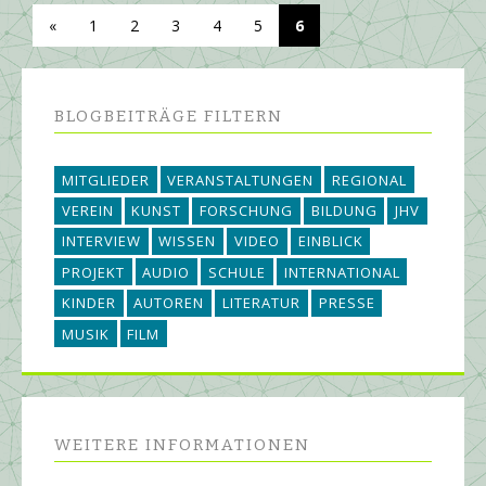
«
1
2
3
4
5
6
BLOGBEITRÄGE FILTERN
MITGLIEDER
VERANSTALTUNGEN
REGIONAL
VEREIN
KUNST
FORSCHUNG
BILDUNG
JHV
INTERVIEW
WISSEN
VIDEO
EINBLICK
PROJEKT
AUDIO
SCHULE
INTERNATIONAL
KINDER
AUTOREN
LITERATUR
PRESSE
MUSIK
FILM
WEITERE INFORMATIONEN