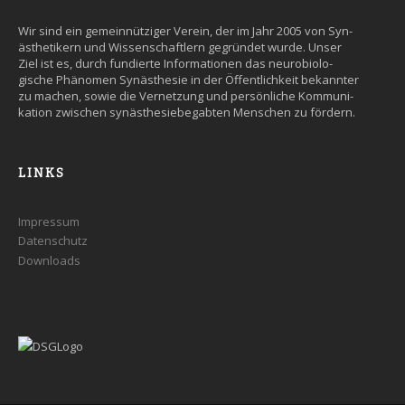
Wir sind ein gemein­nütziger Ver­ein, der im Jahr 2005 von Syn­
äs­the­tikern und Wissen­schaft­lern ge­grün­det wurde. Un­ser
Ziel ist es, durch fun­dier­te Infor­ma­tio­nen das neuro­bio­lo­
gische Phäno­men Syn­äs­the­sie in der Öffent­lich­keit be­kann­ter
zu machen, so­wie die Ver­net­zung und persön­liche Kommuni­
kation zwi­schen syn­äs­the­sie­be­gab­ten Men­schen zu fördern.
LINKS
Impressum
Datenschutz
Downloads