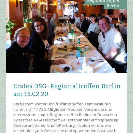
Erstes DSG-Regionaltreffen Berlin
am 15.02.20
Bei bestem Wetter und frühlingshaften Temperaturen
trafen sich 14 DSG-Mitglieder, Freunde, Verwandte und
Interessierte zum 1. Regionaltreffen Berlin der Deutschen
Synästhesie-Gesellschaft.Bei entspannter Atmosphäre im
Restaurant Dante, Charlottenburg, freuten wir uns wie
immer über gute Gespräche und spannenden Austausch.