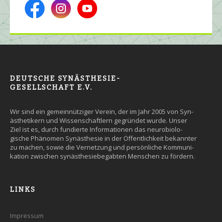
DEUTSCHE SYNÄSTHESIE-
GESELLSCHAFT E.V.
Wir sind ein gemein­nütziger Ver­ein, der im Jahr 2005 von Syn­
äs­the­tikern und Wissen­schaft­lern ge­grün­det wurde. Un­ser
Ziel ist es, durch fun­dier­te Infor­ma­tio­nen das neuro­bio­lo­
gische Phäno­men Syn­äs­the­sie in der Öffent­lich­keit be­kann­ter
zu machen, so­wie die Ver­net­zung und persön­liche Kommuni­
kation zwi­schen syn­äs­the­sie­be­gab­ten Men­schen zu fördern.
LINKS
Impressum