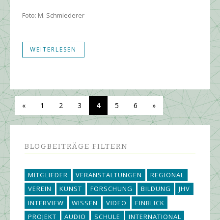
Foto: M. Schmiederer
WEITERLESEN
«
1
2
3
4
5
6
»
BLOGBEITRÄGE FILTERN
MITGLIEDER
VERANSTALTUNGEN
REGIONAL
VEREIN
KUNST
FORSCHUNG
BILDUNG
JHV
INTERVIEW
WISSEN
VIDEO
EINBLICK
PROJEKT
AUDIO
SCHULE
INTERNATIONAL