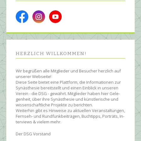
HERZLICH WILL­KOMMEN!
Wir begrüßen alle Mit­glie­der und Be­sucher herz­lich auf
unserer Web­seite!
Diese Seite bietet eine Platt­form, die Infor­ma­tionen zur
Syn­äs­the­sie be­reit­stellt und einen Ein­blick in unseren
Ver­ein - die DSG - ge­währt. Mit­glie­der ha­ben hier Ge­le­
gen­heit, über ihre Syn­äs­the­sie und künst­le­rische und
wissen­schaft­liche Pro­jekte zu be­rich­ten.
Wei­ter­hin gibt es Hin­wei­se zu ak­tu­ellen Ver­an­stal­tun­gen,
Fern­seh- und Rund­funk­bei­trägen, Buch­tipps, Por­träts, In­
ter­views & vielem mehr.
Der DSG Vorstand