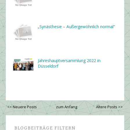
„Synästhesie – Außergewöhnlich normal“
Jahres­haupt­ver­samm­lung 2022 in
Düsseldorf
<< Neuere Posts
zum Anfang
Ältere Posts >>
BLOGBEITRÄGE FILTERN