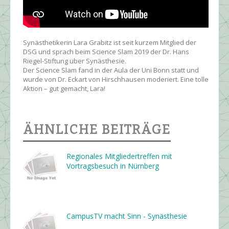
Synästhetikerin Lara Grabitz ist seit kurzem Mitglied der
DSG und sprach beim Science Slam 2019 der Dr. Hans
Riegel-Stiftung über Synästhesie.
Der Science Slam fand in der Aula der Uni Bonn statt und
wurde von Dr. Eckart von Hirschhausen moderiert. Eine tolle
Aktion – gut gemacht, Lara!
ÄHNLICHE BEITRÄGE
Regionales Mitgliedertreffen mit
Vortragsbesuch in Nürnberg
CampusTV macht Sinn - Synästhesie