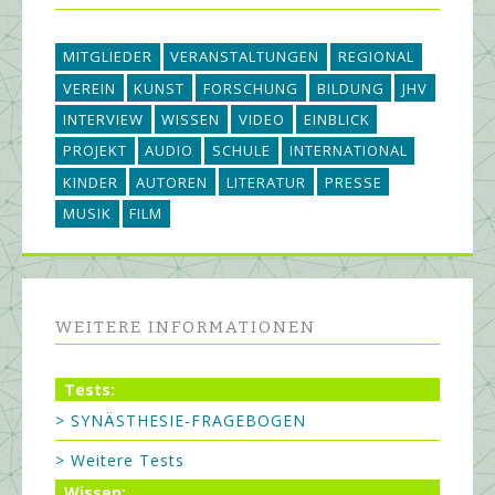
MITGLIEDER
VERANSTALTUNGEN
REGIONAL
VEREIN
KUNST
FORSCHUNG
BILDUNG
JHV
INTERVIEW
WISSEN
VIDEO
EINBLICK
PROJEKT
AUDIO
SCHULE
INTERNATIONAL
KINDER
AUTOREN
LITERATUR
PRESSE
MUSIK
FILM
WEITERE INFORMATIONEN
Tests:
> SYNÄSTHESIE-FRAGEBOGEN
> Weitere Tests
Wissen: