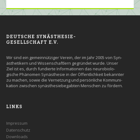
DEUTSCHE SYNÄSTHESIE-
GESELLSCHAFT E.V.
Wir sind ein gemein­nütziger Ver­ein, der im Jahr 2005 von Syn­
äs­the­tikern und Wissen­schaft­lern ge­grün­det wurde. Un­ser
Ziel ist es, durch fun­dier­te Infor­ma­tio­nen das neuro­bio­lo­
gische Phäno­men Syn­äs­the­sie in der Öffent­lich­keit be­kann­ter
zu machen, so­wie die Ver­net­zung und persön­liche Kommuni­
kation zwi­schen syn­äs­the­sie­be­gab­ten Men­schen zu fördern.
LINKS
Impressum
Datenschutz
Downloads