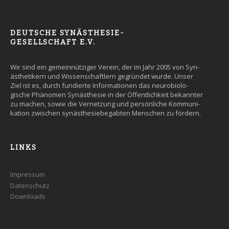
DEUTSCHE SYNÄSTHESIE-
GESELLSCHAFT E.V.
Wir sind ein gemein­nütziger Ver­ein, der im Jahr 2005 von Syn­
äs­the­tikern und Wissen­schaft­lern ge­grün­det wurde. Un­ser
Ziel ist es, durch fun­dier­te Infor­ma­tio­nen das neuro­bio­lo­
gische Phäno­men Syn­äs­the­sie in der Öffent­lich­keit be­kann­ter
zu machen, so­wie die Ver­net­zung und persön­liche Kommuni­
kation zwi­schen syn­äs­the­sie­be­gab­ten Men­schen zu fördern.
LINKS
Impressum
Datenschutz
Downloads