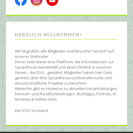
HERZLICH WILL­KOMMEN!
Wir begrüßen alle Mit­glie­der und Be­sucher herz­lich auf
unserer Web­seite!
Diese Seite bietet eine Platt­form, die Infor­ma­tionen zur
Syn­äs­the­sie be­reit­stellt und einen Ein­blick in unseren
Ver­ein - die DSG - ge­währt. Mit­glie­der ha­ben hier Ge­le­
gen­heit, über ihre Syn­äs­the­sie und künst­le­rische und
wissen­schaft­liche Pro­jekte zu be­rich­ten.
Wei­ter­hin gibt es Hin­wei­se zu ak­tu­ellen Ver­an­stal­tun­gen,
Fern­seh- und Rund­funk­bei­trägen, Buch­tipps, Por­träts, In­
ter­views & vielem mehr.
Der DSG Vorstand