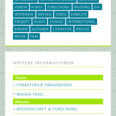
VEREIN
KUNST
FORSCHUNG
BILDUNG
JHV
INTERVIEW
WISSEN
VIDEO
EINBLICK
PROJEKT
AUDIO
SCHULE
INTERNATIONAL
KINDER
AUTOREN
LITERATUR
PRESSE
MUSIK
FILM
WEITERE INFORMATIONEN
Tests:
> SYNÄSTHESIE-FRAGEBOGEN
> Weitere Tests
Wissen:
> WISSENSCHAFT & FORSCHUNG