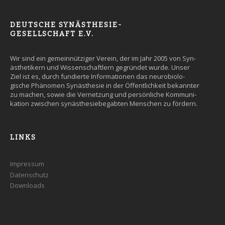
DEUTSCHE SYNÄSTHESIE-
GESELLSCHAFT E.V.
Wir sind ein gemein­nütziger Ver­ein, der im Jahr 2005 von Syn­
äs­the­tikern und Wissen­schaft­lern ge­grün­det wurde. Un­ser
Ziel ist es, durch fun­dier­te Infor­ma­tio­nen das neuro­bio­lo­
gische Phäno­men Syn­äs­the­sie in der Öffent­lich­keit be­kann­ter
zu machen, so­wie die Ver­net­zung und persön­liche Kommuni­
kation zwi­schen syn­äs­the­sie­be­gab­ten Men­schen zu fördern.
LINKS
Impressum
Datenschutz
Downloads