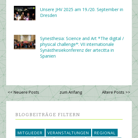
Unsere JHV 2025 am 19./20. September in
Dresden
Synesthesia: Science and Art *The digital /
physical challenge*: VII internationale
Synästhesiekonferenz der artecitta in
Spanien
<< Neuere Posts
zum Anfang
Ältere Posts >>
BLOGBEITRÄGE FILTERN
MITGLIEDER
VERANSTALTUNGEN
REGIONAL