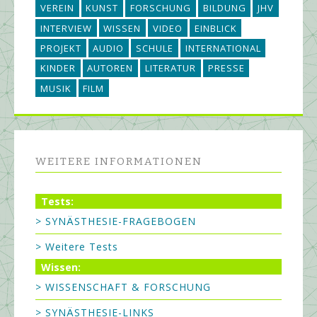
VEREIN
KUNST
FORSCHUNG
BILDUNG
JHV
INTERVIEW
WISSEN
VIDEO
EINBLICK
PROJEKT
AUDIO
SCHULE
INTERNATIONAL
KINDER
AUTOREN
LITERATUR
PRESSE
MUSIK
FILM
WEITERE INFORMATIONEN
Tests:
> SYNÄSTHESIE-FRAGEBOGEN
> Weitere Tests
Wissen:
> WISSENSCHAFT & FORSCHUNG
> SYNÄSTHESIE-LINKS