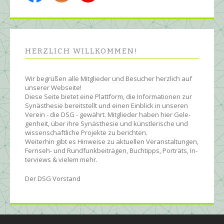
HERZLICH WILL­KOMMEN!
Wir begrüßen alle Mit­glie­der und Be­sucher herz­lich auf
unserer Web­seite!
Diese Seite bietet eine Platt­form, die Infor­ma­tionen zur
Syn­äs­the­sie be­reit­stellt und einen Ein­blick in unseren
Ver­ein - die DSG - ge­währt. Mit­glie­der ha­ben hier Ge­le­
gen­heit, über ihre Syn­äs­the­sie und künst­le­rische und
wissen­schaft­liche Pro­jekte zu be­rich­ten.
Wei­ter­hin gibt es Hin­wei­se zu ak­tu­ellen Ver­an­stal­tun­gen,
Fern­seh- und Rund­funk­bei­trägen, Buch­tipps, Por­träts, In­
ter­views & vielem mehr.
Der DSG Vorstand