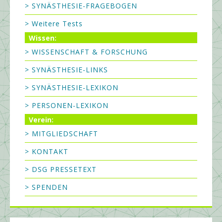
> SYNÄSTHESIE-FRAGEBOGEN
> Weitere Tests
Wissen:
> WISSENSCHAFT & FORSCHUNG
> SYNÄSTHESIE-LINKS
> SYNÄSTHESIE-LEXIKON
> PERSONEN-LEXIKON
Verein:
> MITGLIEDSCHAFT
> KONTAKT
> DSG PRESSETEXT
> SPENDEN