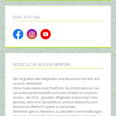
DSG SOCIAL
HERZLICH WILL­KOMMEN!
Wir begrüßen alle Mit­glie­der und Be­sucher herz­lich auf
unserer Web­seite!
Diese Seite bietet eine Platt­form, die Infor­ma­tionen zur
Syn­äs­the­sie be­reit­stellt und einen Ein­blick in unseren
Ver­ein - die DSG - ge­währt. Mit­glie­der ha­ben hier Ge­le­
gen­heit, über ihre Syn­äs­the­sie und künst­le­rische und
wissen­schaft­liche Pro­jekte zu be­rich­ten.
Wei­ter­hin gibt es Hin­wei­se zu ak­tu­ellen Ver­an­stal­tun­gen,
Fern­seh- und Rund­funk­bei­trägen, Buch­tipps, Por­träts, In­