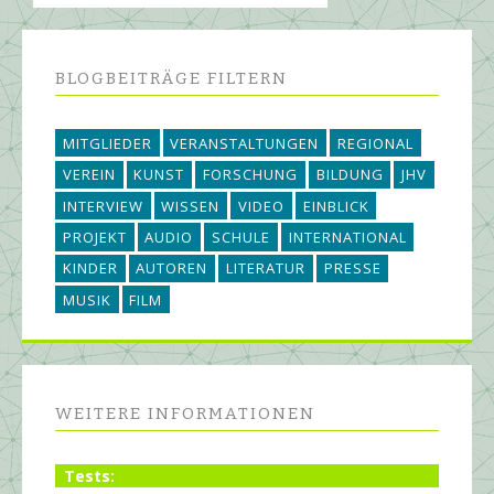
BLOGBEITRÄGE FILTERN
MITGLIEDER
VERANSTALTUNGEN
REGIONAL
VEREIN
KUNST
FORSCHUNG
BILDUNG
JHV
INTERVIEW
WISSEN
VIDEO
EINBLICK
PROJEKT
AUDIO
SCHULE
INTERNATIONAL
KINDER
AUTOREN
LITERATUR
PRESSE
MUSIK
FILM
WEITERE INFORMATIONEN
Tests: