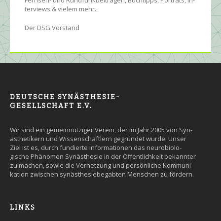
ter­views & vielem mehr.
Der DSG Vorstand
DEUTSCHE SYNÄSTHESIE-
GESELLSCHAFT E.V.
Wir sind ein gemein­nütziger Ver­ein, der im Jahr 2005 von Syn­
äs­the­tikern und Wissen­schaft­lern ge­grün­det wurde. Un­ser
Ziel ist es, durch fun­dier­te Infor­ma­tio­nen das neuro­bio­lo­
gische Phäno­men Syn­äs­the­sie in der Öffent­lich­keit be­kann­ter
zu machen, so­wie die Ver­net­zung und persön­liche Kommuni­
kation zwi­schen syn­äs­the­sie­be­gab­ten Men­schen zu fördern.
LINKS