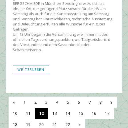
BERGSCHMIEDE in München-Sendling, erwies sich als
idealer Ort, der genügend Platz sowohl für die JHV am
Samstag als auch für die Kunstausstellung am Samstag
und Sonntag bot. Räumlichkeiten, technische Ausstattung
und Beleuchtung erfüllten alle Wünsche für ein gutes
Gelingen.
Um 13 Uhr begann die Versammlung wie immer mit den
offiziellen Tagesordnungspunkten, wie Tätigkeitsbericht
des Vorstandes und dem Kassenbericht der
Schatzmeisterin.
WEITERLESEN
«
1
2
3
4
5
6
7
8
9
10
11
12
13
14
15
16
17
18
19
20
21
22
»