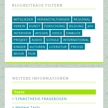
BLOGBEITRÄGE FILTERN
MITGLIEDER
VERANSTALTUNGEN
REGIONAL
VEREIN
KUNST
FORSCHUNG
BILDUNG
JHV
INTERVIEW
WISSEN
VIDEO
EINBLICK
PROJEKT
AUDIO
SCHULE
INTERNATIONAL
KINDER
AUTOREN
LITERATUR
PRESSE
MUSIK
FILM
WEITERE INFORMATIONEN
Tests:
> SYNÄSTHESIE-FRAGEBOGEN
> Weitere Tests