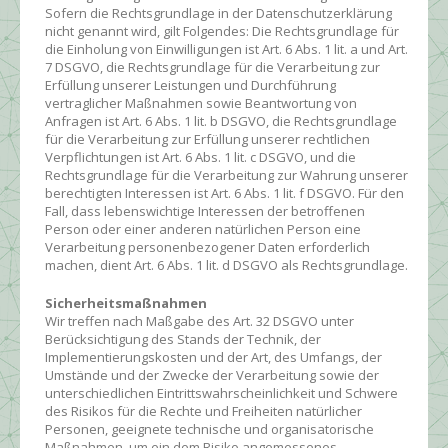
Sofern die Rechtsgrundlage in der Datenschutzerklärung
nicht genannt wird, gilt Folgendes: Die Rechtsgrundlage für
die Einholung von Einwilligungen ist Art. 6 Abs. 1 lit. a und Art.
7 DSGVO, die Rechtsgrundlage für die Verarbeitung zur
Erfüllung unserer Leistungen und Durchführung
vertraglicher Maßnahmen sowie Beantwortung von
Anfragen ist Art. 6 Abs. 1 lit. b DSGVO, die Rechtsgrundlage
für die Verarbeitung zur Erfüllung unserer rechtlichen
Verpflichtungen ist Art. 6 Abs. 1 lit. c DSGVO, und die
Rechtsgrundlage für die Verarbeitung zur Wahrung unserer
berechtigten Interessen ist Art. 6 Abs. 1 lit. f DSGVO. Für den
Fall, dass lebenswichtige Interessen der betroffenen
Person oder einer anderen natürlichen Person eine
Verarbeitung personenbezogener Daten erforderlich
machen, dient Art. 6 Abs. 1 lit. d DSGVO als Rechtsgrundlage.
Sicherheitsmaßnahmen
Wir treffen nach Maßgabe des Art. 32 DSGVO unter
Berücksichtigung des Stands der Technik, der
Implementierungskosten und der Art, des Umfangs, der
Umstände und der Zwecke der Verarbeitung sowie der
unterschiedlichen Eintrittswahrscheinlichkeit und Schwere
des Risikos für die Rechte und Freiheiten natürlicher
Personen, geeignete technische und organisatorische
Maßnahmen, um ein dem Risiko angemessenes