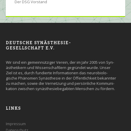
Der DSG Vorstand
DEUTSCHE SYNÄSTHESIE-
GESELLSCHAFT E.V.
Wir sind ein gemein­nütziger Ver­ein, der im Jahr 2005 von Syn­
äs­the­tikern und Wissen­schaft­lern ge­grün­det wurde. Un­ser
Ziel ist es, durch fun­dier­te Infor­ma­tio­nen das neuro­bio­lo­
gische Phäno­men Syn­äs­the­sie in der Öffent­lich­keit be­kann­ter
zu machen, so­wie die Ver­net­zung und persön­liche Kommuni­
kation zwi­schen syn­äs­the­sie­be­gab­ten Men­schen zu fördern.
LINKS
Impressum
Datenschutz