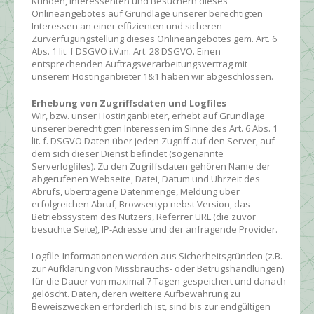
Kunden, Interessenten und Besuchern dieses
Onlineangebotes auf Grundlage unserer berechtigten
Interessen an einer effizienten und sicheren
Zurverfügungstellung dieses Onlineangebotes gem. Art. 6
Abs. 1 lit. f DSGVO i.V.m. Art. 28 DSGVO. Einen
entsprechenden Auftragsverarbeitungsvertrag mit
unserem Hostinganbieter 1&1 haben wir abgeschlossen.
Erhebung von Zugriffsdaten und Logfiles
Wir, bzw. unser Hostinganbieter, erhebt auf Grundlage
unserer berechtigten Interessen im Sinne des Art. 6 Abs. 1
lit. f. DSGVO Daten über jeden Zugriff auf den Server, auf
dem sich dieser Dienst befindet (sogenannte
Serverlogfiles). Zu den Zugriffsdaten gehören Name der
abgerufenen Webseite, Datei, Datum und Uhrzeit des
Abrufs, übertragene Datenmenge, Meldung über
erfolgreichen Abruf, Browsertyp nebst Version, das
Betriebssystem des Nutzers, Referrer URL (die zuvor
besuchte Seite), IP-Adresse und der anfragende Provider.
Logfile-Informationen werden aus Sicherheitsgründen (z.B.
zur Aufklärung von Missbrauchs- oder Betrugshandlungen)
für die Dauer von maximal 7 Tagen gespeichert und danach
gelöscht. Daten, deren weitere Aufbewahrung zu
Beweiszwecken erforderlich ist, sind bis zur endgültigen