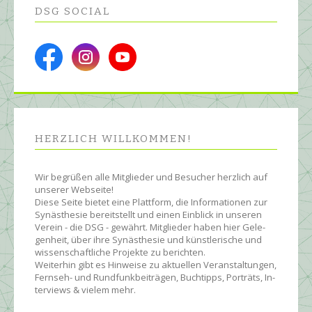
DSG SOCIAL
HERZLICH WILL­KOMMEN!
Wir begrüßen alle Mit­glie­der und Be­sucher herz­lich auf
unserer Web­seite!
Diese Seite bietet eine Platt­form, die Infor­ma­tionen zur
Syn­äs­the­sie be­reit­stellt und einen Ein­blick in unseren
Ver­ein - die DSG - ge­währt. Mit­glie­der ha­ben hier Ge­le­
gen­heit, über ihre Syn­äs­the­sie und künst­le­rische und
wissen­schaft­liche Pro­jekte zu be­rich­ten.
Wei­ter­hin gibt es Hin­wei­se zu ak­tu­ellen Ver­an­stal­tun­gen,
Fern­seh- und Rund­funk­bei­trägen, Buch­tipps, Por­träts, In­
ter­views & vielem mehr.