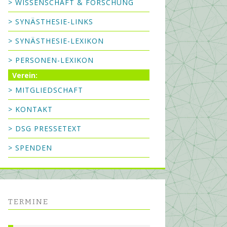
> WISSENSCHAFT & FORSCHUNG
> SYNÄSTHESIE-LINKS
> SYNÄSTHESIE-LEXIKON
> PERSONEN-LEXIKON
Verein:
> MITGLIEDSCHAFT
> KONTAKT
> DSG PRESSETEXT
> SPENDEN
TERMINE