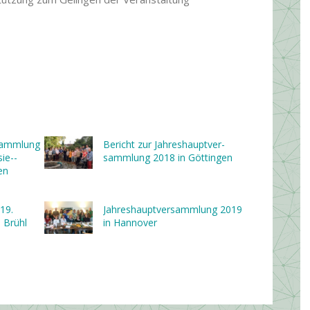
­sammlung
Bericht zur Jahres­haupt­ver­
ie-­
samm­lung 2018 in Göttingen
en
19.
Jahres­haupt­ver­samm­lung 2019
 Brühl
in Hannover