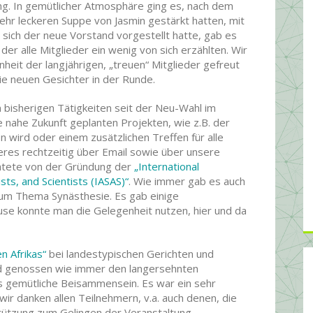
g. In gemütlicher Atmosphäre ging es, nach dem
sehr leckeren Suppe von Jasmin gestärkt hatten, mit
m sich der neue Vorstand vorgestellt hatte, gab es
der alle Mitglieder ein wenig von sich erzählten. Wir
eit der langjährigen, „treuen“ Mitglieder gefreut
e neuen Gesichter in der Runde.
 bisherigen Tätigkeiten seit der Neu-Wahl im
 nahe Zukunft geplanten Projekten, wie z.B. der
 wird oder einem zusätzlichen Treffen für alle
eres rechtzeitig über Email sowie über unsere
ichtete von der Gründung der
„International
sts, and Scientists (IASAS)“
. Wie immer gab es auch
 zum Thema Synästhesie. Es gab einige
se konnte man die Gelegenheit nutzen, hier und da
n Afrikas“
bei landestypischen Gerichten und
nd genossen wie immer den langersehnten
s gemütliche Beisammensein. Es war ein sehr
ir danken allen Teilnehmern, v.a. auch denen, die
stützung zum Gelingen der Veranstaltung