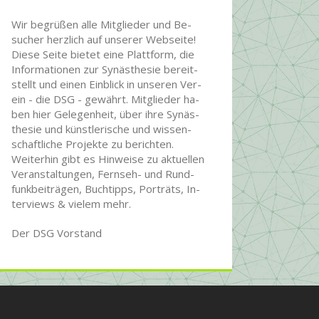
Wir begrüßen alle Mit­glie­der und Be­
sucher herz­lich auf unserer Web­seite!
Diese Seite bietet eine Platt­form, die
Infor­ma­tionen zur Syn­äs­the­sie be­reit­
stellt und einen Ein­blick in unseren Ver­
ein - die DSG - ge­währt. Mit­glie­der ha­
ben hier Ge­le­gen­heit, über ihre Syn­äs­
the­sie und künst­le­rische und wissen­
schaft­liche Pro­jekte zu be­rich­ten.
Wei­ter­hin gibt es Hin­wei­se zu ak­tu­ellen
Ver­an­stal­tun­gen, Fern­seh- und Rund­
funk­bei­trägen, Buch­tipps, Por­träts, In­
ter­views & vielem mehr.
Der DSG Vorstand