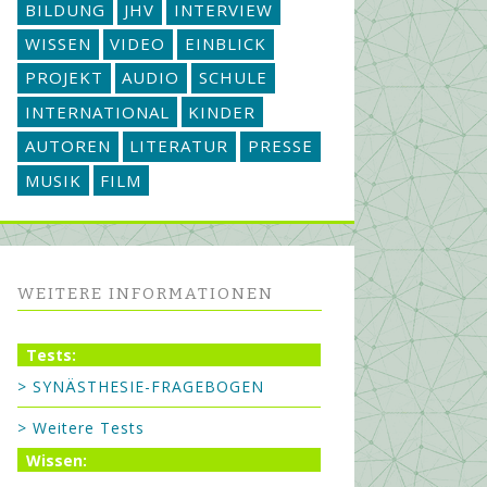
BILDUNG
JHV
INTERVIEW
WISSEN
VIDEO
EINBLICK
PROJEKT
AUDIO
SCHULE
INTERNATIONAL
KINDER
AUTOREN
LITERATUR
PRESSE
MUSIK
FILM
WEITERE INFORMATIONEN
Tests:
> SYNÄSTHESIE-FRAGEBOGEN
> Weitere Tests
Wissen: