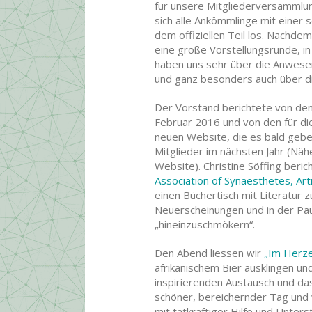
für unsere Mitgliederversammlun
sich alle Ankömmlinge mit einer 
dem offiziellen Teil los. Nachde
eine große Vorstellungsrunde, in 
haben uns sehr über die Anwesenh
und ganz besonders auch über di
Der Vorstand berichtete von den
Februar 2016 und von den für die
neuen Website, die es bald geben
Mitglieder im nächsten Jahr (Näh
Website). Christine Söffing ber
Association of Synaesthetes, Arti
einen Büchertisch mit Literatur
Neuerscheinungen und in der Pau
„hineinzuschmökern“.
Den Abend liessen wir
„Im Herze
afrikanischem Bier ausklingen u
inspirierenden Austausch und da
schöner, bereichernder Tag und w
mit tatkräftiger Hilfe und Unter