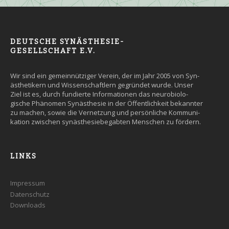
DEUTSCHE SYNÄSTHESIE-
GESELLSCHAFT E.V.
Wir sind ein gemein­nütziger Ver­ein, der im Jahr 2005 von Syn­
äs­the­tikern und Wissen­schaft­lern ge­grün­det wurde. Un­ser
Ziel ist es, durch fun­dier­te Infor­ma­tio­nen das neuro­bio­lo­
gische Phäno­men Syn­äs­the­sie in der Öffent­lich­keit be­kann­ter
zu machen, so­wie die Ver­net­zung und persön­liche Kommuni­
kation zwi­schen syn­äs­the­sie­be­gab­ten Men­schen zu fördern.
LINKS
Impressum
Datenschutz
Downloads