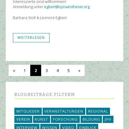
Interessierte sind willkommen!
Anmeldung unter
egbert@synaesthesie.org
Barbara Stoll & Leonore Egbert
WEITERLESEN
«
1
2
3
4
5
»
BLOGBEITRÄGE FILTERN
MITGLIEDER
VERANSTALTUNGEN
REGIONAL
VEREIN
KUNST
FORSCHUNG
BILDUNG
JHV
INTERVIEW
WISSEN
VIDEO
EINBLICK