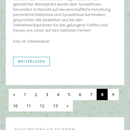
gemütlicher Atmosphäre wurde über Synästhesie,
besonders in Hinsicht auf wissenschaftliche Forschung,
persönliche Erlebnisse und Synästhesie bei Kindern,
gesprochen. Wir bedanken uns bei den
Teilnehmer&ast;innen für das gelungene Treffen und
freuen uns schon auf den nächsten Termin!
Foto: M. Schmiederer
WEITERLESEN
«
1
2
3
4
5
6
7
8
9
10
11
12
13
»