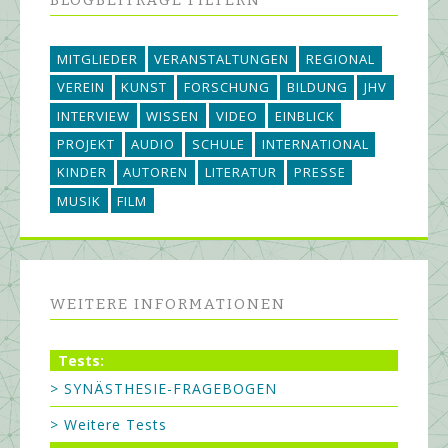
BLOGBEITRÄGE FILTERN
MITGLIEDER
VERANSTALTUNGEN
REGIONAL
VEREIN
KUNST
FORSCHUNG
BILDUNG
JHV
INTERVIEW
WISSEN
VIDEO
EINBLICK
PROJEKT
AUDIO
SCHULE
INTERNATIONAL
KINDER
AUTOREN
LITERATUR
PRESSE
MUSIK
FILM
WEITERE INFORMATIONEN
Tests:
> SYNÄSTHESIE-FRAGEBOGEN
> Weitere Tests