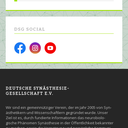
DSG SOCIAL
DEUTSCHE SYNÄSTHESIE-
GESELLSCHAFT E.V.
Wir sind ein gemein­nütziger Ver­ein, der im Jahr 2005 von Syn­
äs­the­tikern und Wissen­schaft­lern ge­grün­det wurde. Un­ser
Ziel ist es, durch fun­dier­te Infor­ma­tio­nen das neuro­bio­lo­
gische Phäno­men Syn­äs­the­sie in der Öffent­lich­keit be­kann­ter
zu machen, so­wie die Ver­net­zung und persön­liche Kommuni­