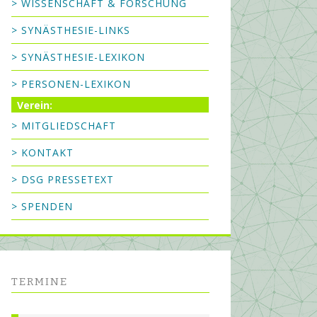
> WISSENSCHAFT & FORSCHUNG
> SYNÄSTHESIE-LINKS
> SYNÄSTHESIE-LEXIKON
> PERSONEN-LEXIKON
Verein:
> MITGLIEDSCHAFT
> KONTAKT
> DSG PRESSETEXT
> SPENDEN
TERMINE