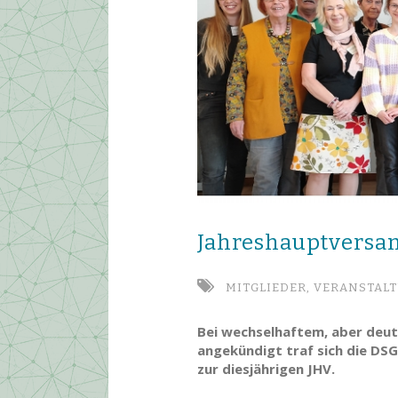
Jahres­haupt­ver­s
MITGLIEDER,
VERANSTAL
Bei wechselhaftem, aber deu
angekündigt traf sich die DS
zur diesjährigen JHV.