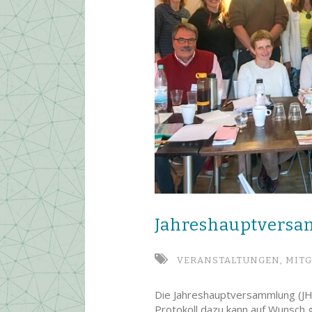
Jahres­haupt­ver­
VERANSTALTUNGEN,
MITG
Die Jahreshauptversammlung (JHV)
Protokoll dazu kann auf Wunsch