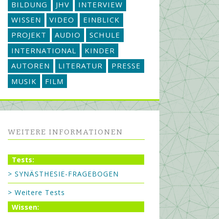
BILDUNG
JHV
INTERVIEW
WISSEN
VIDEO
EINBLICK
PROJEKT
AUDIO
SCHULE
INTERNATIONAL
KINDER
AUTOREN
LITERATUR
PRESSE
MUSIK
FILM
WEITERE INFORMATIONEN
Tests:
> SYNÄSTHESIE-FRAGEBOGEN
> Weitere Tests
Wissen: