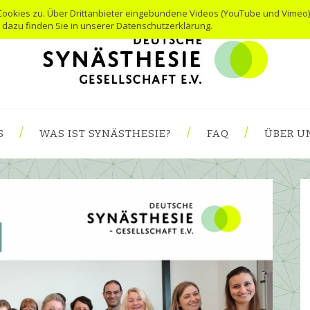
Cookies zu. Über Drittanbieter eingebundene Videos (YouTube und Vimeo)
s dazu finden Sie in unserer Datenschutzerklärung.
S
WAS IST SYNÄSTHESIE?
FAQ
ÜBER U