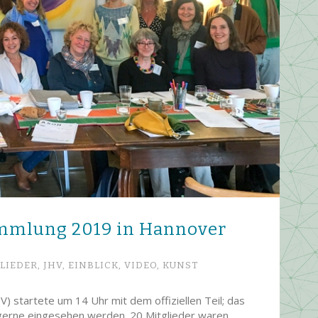
samm­lung 2019 in Hannover
LIEDER,
JHV,
EINBLICK,
VIDEO,
KUNST
 startete um 14 Uhr mit dem offiziellen Teil; das
 gerne eingesehen werden. 20 Mitglieder waren