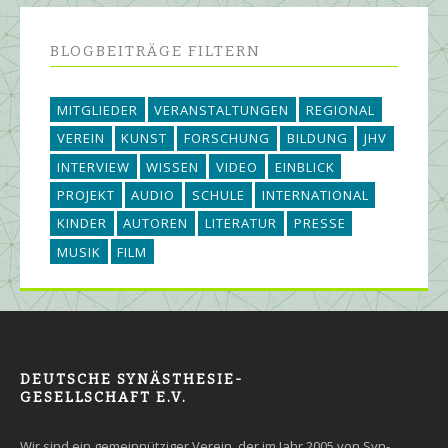
BLOGBEITRÄGE FILTERN
MITGLIEDER
VERANSTALTUNGEN
REGIONAL
VEREIN
KUNST
FORSCHUNG
BILDUNG
JHV
INTERVIEW
WISSEN
VIDEO
EINBLICK
PROJEKT
AUDIO
SCHULE
INTERNATIONAL
KINDER
AUTOREN
LITERATUR
PRESSE
MUSIK
FILM
DEUTSCHE SYNÄSTHESIE-
GESELLSCHAFT E.V.
Wir sind ein gemein­nütziger Ver­ein, der im Jahr 2005 von Syn­