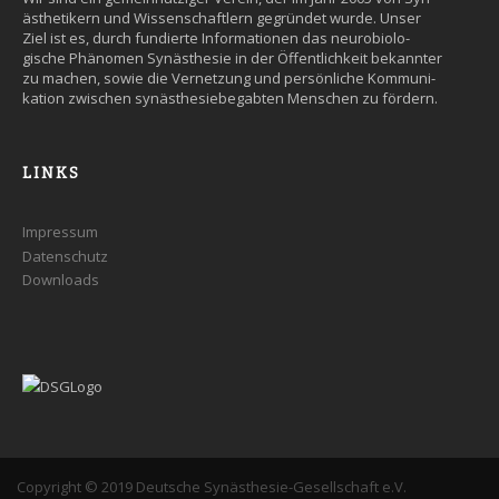
äs­the­tikern und Wissen­schaft­lern ge­grün­det wurde. Un­ser
Ziel ist es, durch fun­dier­te Infor­ma­tio­nen das neuro­bio­lo­
gische Phäno­men Syn­äs­the­sie in der Öffent­lich­keit be­kann­ter
zu machen, so­wie die Ver­net­zung und persön­liche Kommuni­
kation zwi­schen syn­äs­the­sie­be­gab­ten Men­schen zu fördern.
LINKS
Impressum
Datenschutz
Downloads
Copyright © 2019 Deutsche Synästhesie-Gesellschaft e.V.