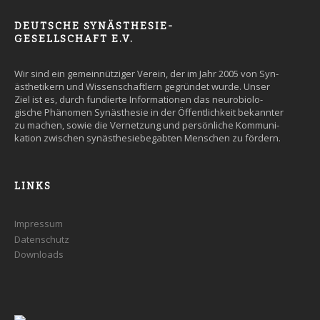
DEUTSCHE SYNÄSTHESIE-
GESELLSCHAFT E.V.
Wir sind ein gemein­nütziger Ver­ein, der im Jahr 2005 von Syn­
äs­the­tikern und Wissen­schaft­lern ge­grün­det wurde. Un­ser
Ziel ist es, durch fun­dier­te Infor­ma­tio­nen das neuro­bio­lo­
gische Phäno­men Syn­äs­the­sie in der Öffent­lich­keit be­kann­ter
zu machen, so­wie die Ver­net­zung und persön­liche Kommuni­
kation zwi­schen syn­äs­the­sie­be­gab­ten Men­schen zu fördern.
LINKS
Impressum
Datenschutz
Downloads