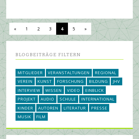
«
1
2
3
4
5
»
BLOGBEITRÄGE FILTERN
MITGLIEDER
VERANSTALTUNGEN
REGIONAL
VEREIN
KUNST
FORSCHUNG
BILDUNG
JHV
INTERVIEW
WISSEN
VIDEO
EINBLICK
PROJEKT
AUDIO
SCHULE
INTERNATIONAL
KINDER
AUTOREN
LITERATUR
PRESSE
MUSIK
FILM