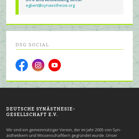
egbert@synaesthesie.org
DSG SOCIAL
DEUTSCHE SYNÄSTHESIE-
GESELLSCHAFT E.V.
Wir sind ein gemein­nütziger Ver­ein, der im Jahr 2005 von Syn­
äs­the­tikern und Wissen­schaft­lern ge­grün­det wurde. Un­ser