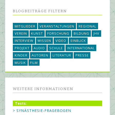
BLOGBEITRÄGE FILTERN
MITGLIEDER
VERANSTALTUNGEN
REGIONAL
VEREIN
KUNST
FORSCHUNG
BILDUNG
JHV
INTERVIEW
WISSEN
VIDEO
EINBLICK
PROJEKT
AUDIO
SCHULE
INTERNATIONAL
KINDER
AUTOREN
LITERATUR
PRESSE
MUSIK
FILM
WEITERE INFORMATIONEN
Tests:
> SYNÄSTHESIE-FRAGEBOGEN