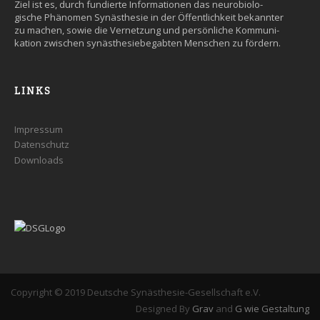
Ziel ist es, durch fun­dier­te Infor­ma­tio­nen das neuro­bio­lo­
gische Phäno­men Syn­äs­the­sie in der Öffent­lich­keit be­kann­ter
zu machen, so­wie die Ver­net­zung und persön­liche Kommuni­
kation zwi­schen syn­äs­the­sie­be­gab­ten Men­schen zu fördern.
LINKS
Impressum
Datenschutz
Downloads
Copyright © 2019 Deutsche Synästhesie-Gesellschaft e.V.
Designed By
Grav
and
G wie Gestaltung